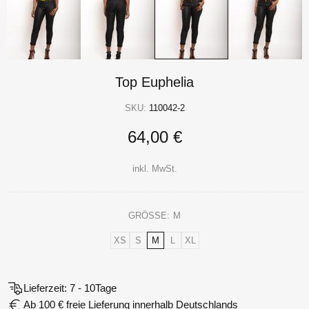
Top Euphelia
SKU:
110042-2
64,00 €
inkl. MwSt.
GRÖSSE:
M
XS
S
M
L
XL
Lieferzeit: 7 - 10Tage
Ab 100 € freie Lieferung innerhalb Deutschlands