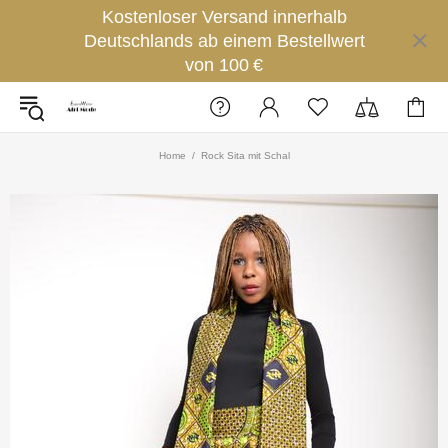
Kostenloser Versand innerhalb
Deutschlands ab einem Bestellwert
von 100 €
Home
Rock Sita mit Schal