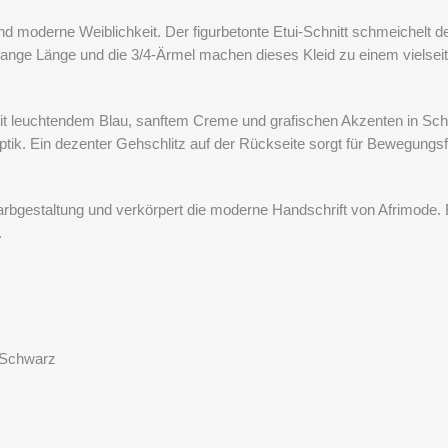
d moderne Weiblichkeit. Der figurbetonte Etui-Schnitt schmeichelt de
elange Länge und die 3/4-Ärmel machen dieses Kleid zu einem vielseiti
t leuchtendem Blau, sanftem Creme und grafischen Akzenten in Sc
ik. Ein dezenter Gehschlitz auf der Rückseite sorgt für Bewegungsfr
arbgestaltung und verkörpert die moderne Handschrift von Afrimode. E
.
 Schwarz