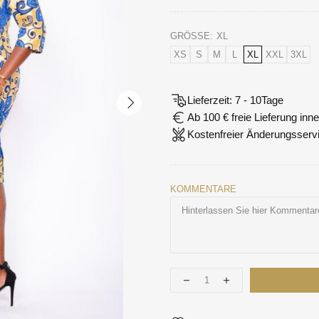
GRÖSSE:
XL
XS
S
M
L
XL
XXL
3XL
Lieferzeit: 7 - 10Tage
Ab 100 € freie Lieferung in
Kostenfreier Änderungsserv
KOMMENTARE