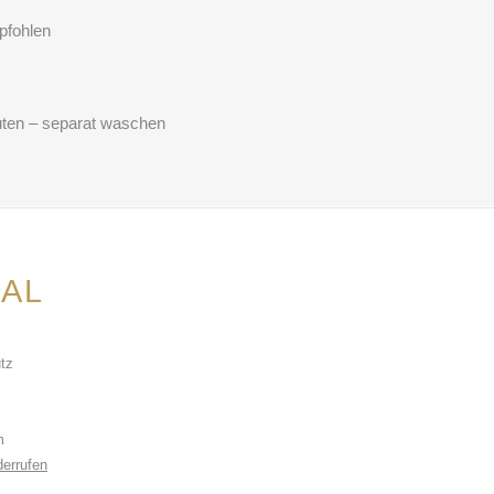
pfohlen
uten – separat waschen
AL
tz
m
derrufen