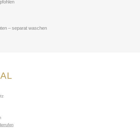
pfohlen
uten – separat waschen
AL
tz
m
derrufen