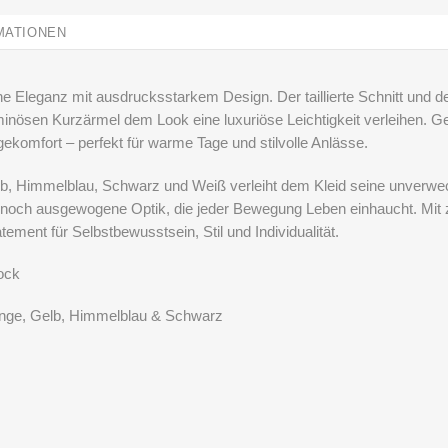
MATIONEN
 Eleganz mit ausdrucksstarkem Design. Der taillierte Schnitt und de
uminösen Kurzärmel dem Look eine luxuriöse Leichtigkeit verleihen. G
ekomfort – perfekt für warme Tage und stilvolle Anlässe.
elb, Himmelblau, Schwarz und Weiß verleiht dem Kleid seine unverw
noch ausgewogene Optik, die jeder Bewegung Leben einhaucht. Mit z
ement für Selbstbewusstsein, Stil und Individualität.
ock
nge, Gelb, Himmelblau & Schwarz