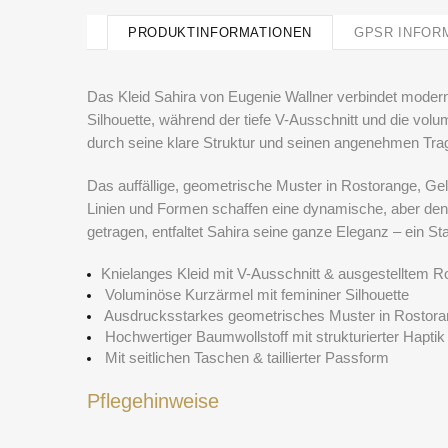
PRODUKTINFORMATIONEN
GPSR INFOR
Das Kleid
Sahira
von
Eugenie Wallner
verbindet moderne
Silhouette, während der tiefe V-Ausschnitt und die vol
durch seine klare Struktur und seinen angenehmen Trag
Das auffällige, geometrische Muster in Rostorange, G
Linien und Formen schaffen eine dynamische, aber den
getragen, entfaltet
Sahira
seine ganze Eleganz – ein Stat
Knielanges Kleid mit V-Ausschnitt & ausgestelltem R
Voluminöse Kurzärmel mit femininer Silhouette
Ausdrucksstarkes geometrisches Muster in Rostora
Hochwertiger Baumwollstoff mit strukturierter Haptik
Mit seitlichen Taschen & taillierter Passform
Pflegehinweise