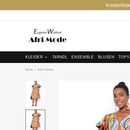
Kostenlos
KLEIDER
DIRNDL
ENSEMBLE
BLUSEN
TOPS
Home
Kleid Sahira