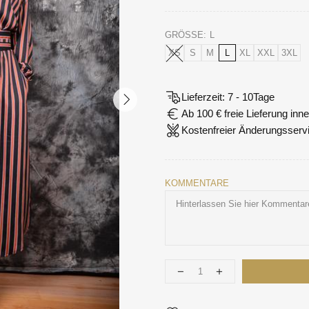
GRÖSSE:
L
XS
S
M
L
XL
XXL
3XL
Lieferzeit: 7 - 10Tage
Ab 100 € freie Lieferung in
Kostenfreier Änderungsserv
KOMMENTARE