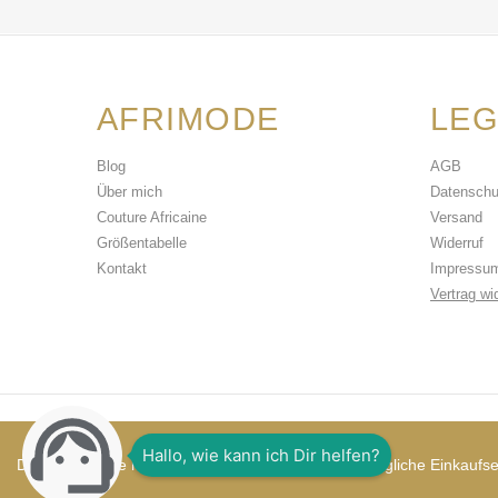
AFRIMODE
LEG
Blog
AGB
Über mich
Datenschu
Couture Africaine
Versand
Größentabelle
Widerruf
Kontakt
Impressu
Vertrag wi
Copyright © 2026,
Afri Mode Eugeni
Diese Webseite nutzt Cookies um Ihnen das bestmögliche Einkaufser
Shop erstellt mit VersaCommerce.