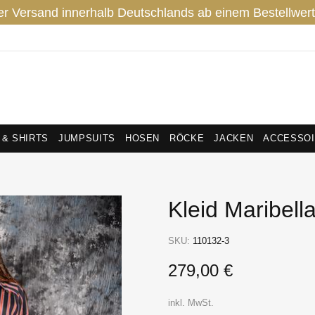
er Versand innerhalb Deutschlands ab einem Bestellwert
 & SHIRTS
JUMPSUITS
HOSEN
RÖCKE
JACKEN
ACCESSO
Kleid Maribell
SKU:
110132-3
279,00 €
inkl. MwSt.