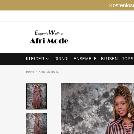
Kostenlos
KLEIDER
DIRNDL
ENSEMBLE
BLUSEN
TOPS
Home
Kleid Maribella