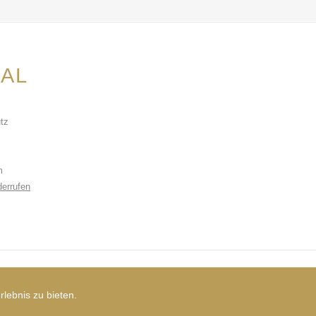
AL
tz
m
derrufen
e Wallner
.
lebnis zu bieten.