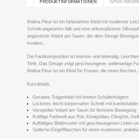
PRODUKTINFORMATIONEN
GPSR INFOR
Malina Fleur
ist ein farbstarkes Kleid mit moderner Leic
Schnitt angenehm fällt und eine unkomplizierte Silhoue
angesetzte Volant am Saum, der dem Design Bewegung, C
modern.
Die Farbkomposition ist intensiv und lebendig: Leuchte
Tiefe. Das Design zeigt geschwungene, wellenartige Far
Malina Fleur
ist ein Kleid für Frauen, die einen frische
Kurzdetails
Gerades Trägerkleid mit breiten Schulterträgern
Lockerer, leicht körpernaher Schnitt mit komfortabler
Verspielter Volant am Saum für feminine Bewegung
Kräftige Farbwelt aus Rot, Königsblau, Olivgrün, G
Auffälliges Blattmuster mit geschwungenen Linien u
Seitliche Eingrifftaschen für einen modernen, prakti