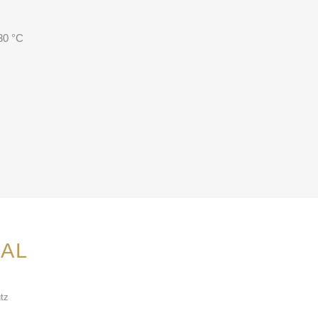
30 °C
AL
tz