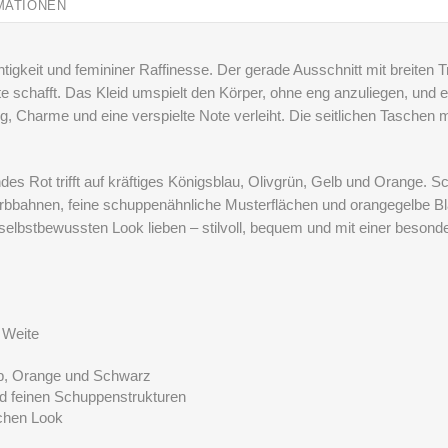
MATIONEN
htigkeit und femininer Raffinesse. Der gerade Ausschnitt mit breiten 
tte schafft. Das Kleid umspielt den Körper, ohne eng anzuliegen, und
harme und eine verspielte Note verleiht. Die seitlichen Taschen m
ndes Rot trifft auf kräftiges Königsblau, Olivgrün, Gelb und Orange
bbahnen, feine schuppenähnliche Musterflächen und orangegelbe Blatt
n, selbstbewussten Look lieben – stilvoll, bequem und mit einer beson
 Weite
elb, Orange und Schwarz
nd feinen Schuppenstrukturen
schen Look