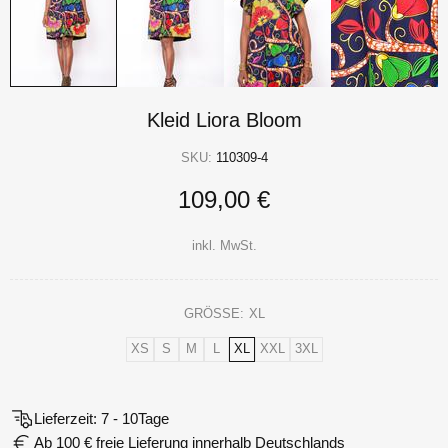
Kleid Liora Bloom
SKU:
110309-4
109,00 €
inkl. MwSt.
GRÖSSE:
XL
XS
S
M
L
XL
XXL
3XL
Lieferzeit: 7 - 10Tage
Ab 100 € freie Lieferung innerhalb Deutschlands