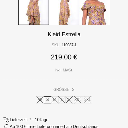
Kleid Estrella
SKU:
110087-1
219,00 €
inkl. MwSt.
GRÖSSE:
S
XS
S
M
L
XL
XXL
3XL
Lieferzeit: 7 - 10Tage
Ab 100 € freie Lieferung innerhalb Deutschlands