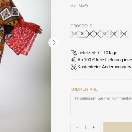
inkl. MwSt.
GRÖSSE:
S
XS
S
M
L
XL
XXL
3XL
Lieferzeit: 7 - 10Tage
Ab 100 € freie Lieferung in
Kostenfreier Änderungsserv
KOMMENTARE