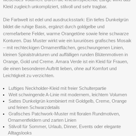
Kleid zugleich unkompliziert, stilvoll und sehr tragbar.
Die Farbwelt ist edel und ausdrucksstark: Ein tiefes Dunkelgrün
bildet die ruhige Basis, ergänzt durch goldgelbe und
cremefarbene Felder, warme Orangetöne sowie feine schwarze
Konturen. Das Muster wirkt wie ein luxuriöses grafisches Mosaik
– mit rechteckigen Ornamentflächen, geschwungenen Linien,
kleinen Spiralstrukturen und auffälligen runden Blütenmotiven in
Orange, Gold und Creme.
Amara Verde
ist ein Kleid für Frauen,
die einen besonderen Auftritt lieben, ohne auf Komfort und
Leichtigkeit zu verzichten.
Luftiges Neckholder-Kleid mit freier Schulterpartie
Weit schwingende A-Linie mit modernem, leichtem Volumen
Sattes Dunkelgrün kombiniert mit Goldgelb, Creme, Orange
und feinen Schwarzdetails
Grafisches Patchwork-Muster mit floralen Rundmotiven,
Ornamentfeldern und zarten Linien
Stilvoll für Sommer, Urlaub, Dinner, Events oder elegante
Alltagslooks