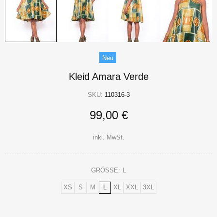
Neu
Kleid Amara Verde
SKU:
110316-3
99,00 €
inkl. MwSt.
GRÖSSE:
L
XS
S
M
L
XL
XXL
3XL