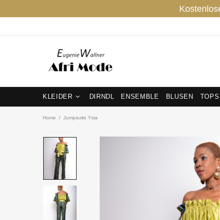
Kostenlos
KLEIDER
DIRNDL
ENSEMBLE
BLUSEN
TOPS
Home
Jumpsuite Ysia