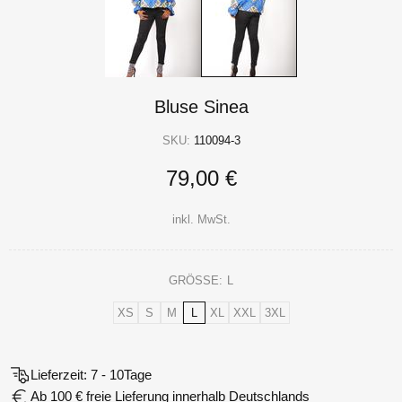
Bluse Sinea
SKU:
110094-3
79,00 €
inkl. MwSt.
GRÖSSE:
L
XS
S
M
L
XL
XXL
3XL
Lieferzeit: 7 - 10Tage
Ab 100 € freie Lieferung innerhalb Deutschlands