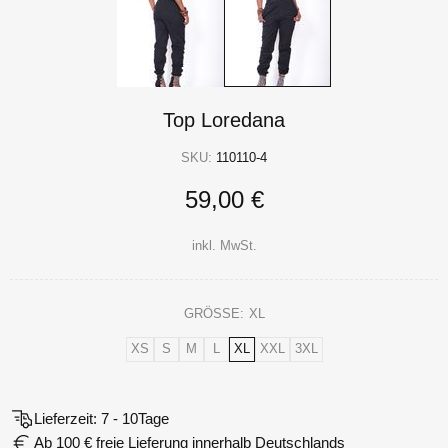
Top Loredana
SKU:
110110-4
59,00 €
inkl. MwSt.
GRÖSSE:
XL
XS
S
M
L
XL
XXL
3XL
Lieferzeit: 7 - 10Tage
Ab 100 € freie Lieferung innerhalb Deutschlands