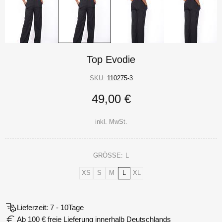
Top Evodie
SKU:
110275-3
49,00 €
inkl. MwSt.
GRÖSSE:
L
XS
S
M
L
XL
Lieferzeit: 7 - 10Tage
Ab 100 € freie Lieferung innerhalb Deutschlands