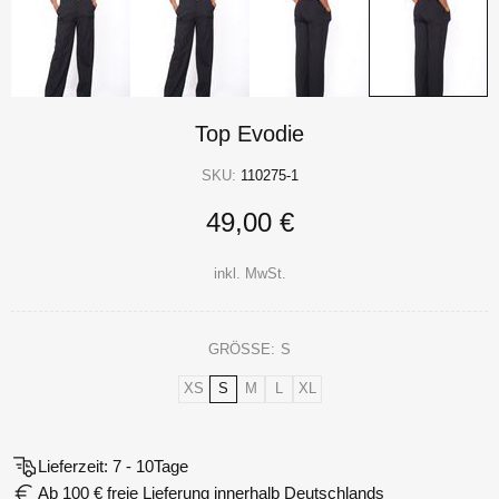
Top Evodie
SKU:
110275-1
49,00 €
inkl. MwSt.
GRÖSSE:
S
XS
S
M
L
XL
Lieferzeit: 7 - 10Tage
Ab 100 € freie Lieferung innerhalb Deutschlands