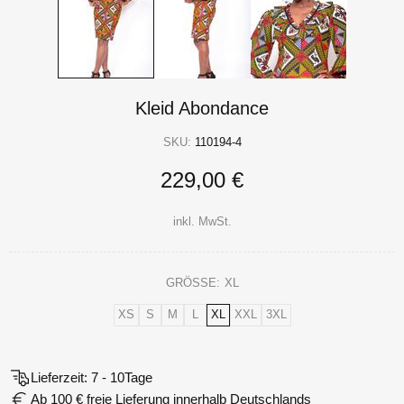
Kleid Abondance
SKU:
110194-4
229,00 €
inkl. MwSt.
GRÖSSE:
XL
XS
S
M
L
XL
XXL
3XL
Lieferzeit: 7 - 10Tage
Ab 100 € freie Lieferung innerhalb Deutschlands