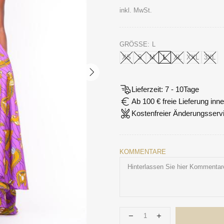
inkl. MwSt.
GRÖSSE:
L
XS
S
M
L
XL
XXL
3XL
Lieferzeit: 7 - 10Tage
Ab 100 € freie Lieferung in
Kostenfreier Änderungsserv
KOMMENTARE