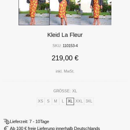
Kleid La Fleur
SKU:
110153-4
219,00 €
inkl. MwSt.
GRÖSSE:
XL
XS
S
M
L
XL
XXL
3XL
Lieferzeit: 7 - 10Tage
Ab 100 € freie Lieferung innerhalb Deutschlands