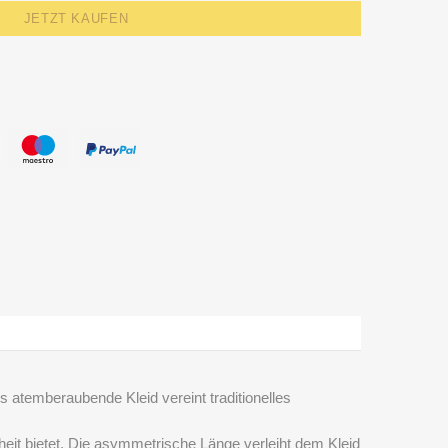
JETZT KAUFEN
s atemberaubende Kleid vereint traditionelles
eit bietet. Die asymmetrische Länge verleiht dem Kleid