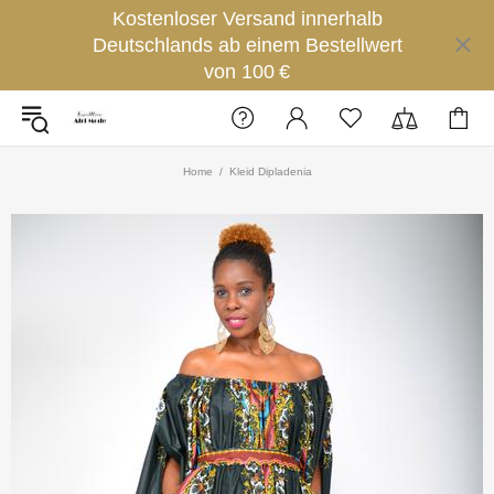
Kostenloser Versand innerhalb
Deutschlands ab einem Bestellwert
von 100 €
Home
Kleid Dipladenia