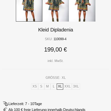
Kleid Dipladenia
SKU:
110099-4
199,00 €
inkl. MwSt.
GRÖSSE:
XL
XS
S
M
L
XL
XXL
3XL
Lieferzeit: 7 - 10Tage
Ab 100 € freie Lieferung innerhalb Deutschlands