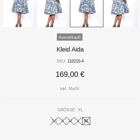
Ausverkauft
Kleid Aida
SKU:
110215-4
169,00 €
inkl. MwSt.
GRÖSSE:
XL
XS
S
M
L
XL