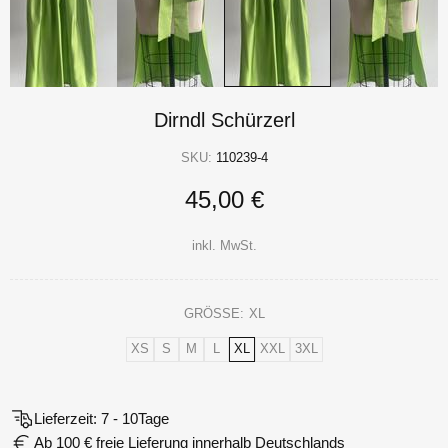
Dirndl Schürzerl
SKU:
110239-4
45,00 €
inkl. MwSt.
GRÖSSE:
XL
XS
S
M
L
XL
XXL
3XL
Lieferzeit: 7 - 10Tage
Ab 100 € freie Lieferung innerhalb Deutschlands