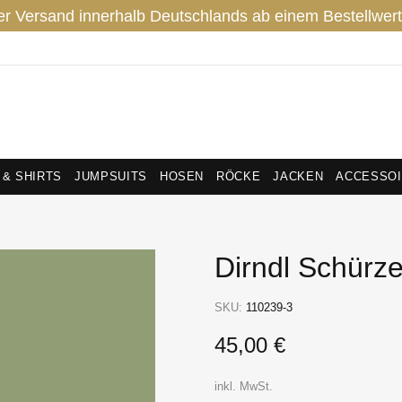
er Versand innerhalb Deutschlands ab einem Bestellwert
 & SHIRTS
JUMPSUITS
HOSEN
RÖCKE
JACKEN
ACCESSO
Dirndl Schürze
SKU:
110239-3
45,00 €
inkl. MwSt.