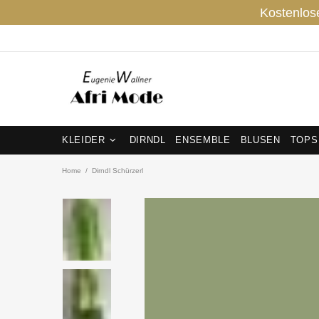
Kostenlos
KLEIDER
DIRNDL
ENSEMBLE
BLUSEN
TOPS
Home
Dirndl Schürzerl