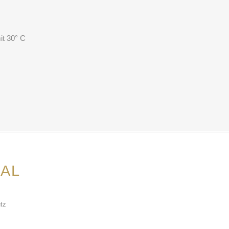
it 30° C
AL
tz