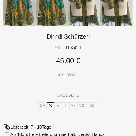
Dirndl Schürzerl
SKU:
110241-1
45,00 €
inkl. MwSt.
GRÖSSE:
S
XS
S
M
L
XL
XXL
3XL
Lieferzeit: 7 - 10Tage
Ab 100 € freie Lieferung innerhalb Deutschlands