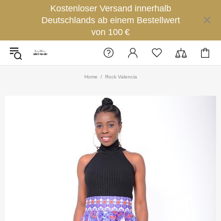
Kostenloser Versand innerhalb
Deutschlands ab einem Bestellwert
von 100 €
Home
Rock Valencia