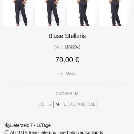
Bluse Stellaris
SKU:
110220-2
79,00 €
inkl. MwSt.
GRÖSSE:
M
XS
S
M
L
XL
XXL
3XL
Lieferzeit: 7 - 10Tage
Ab 100 € freie Lieferung innerhalb Deutschlands