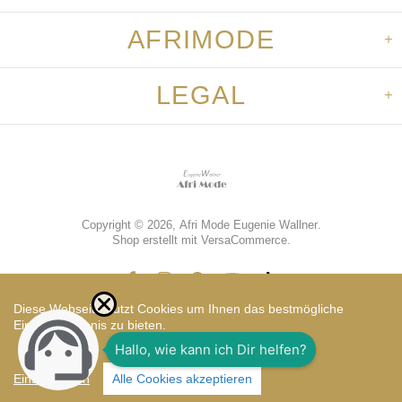
AFRIMODE
LEGAL
Copyright © 2026,
Afri Mode Eugenie Wallner
.
Shop erstellt mit VersaCommerce.
Diese Webseite nutzt Cookies um Ihnen das bestmögliche
Einkaufserlebnis zu bieten.
Vorkasse
Einstellungen
Alle Cookies akzeptieren
TOP