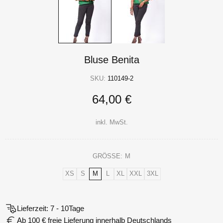
Bluse Benita
SKU:
110149-2
64,00 €
inkl. MwSt.
GRÖSSE:
M
XS
S
M
L
XL
XXL
3XL
Lieferzeit: 7 - 10Tage
Ab 100 € freie Lieferung innerhalb Deutschlands