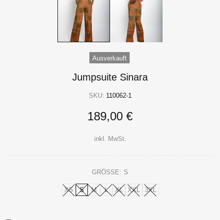
Ausverkauft
Jumpsuite Sinara
SKU:
110062-1
189,00 €
inkl. MwSt.
GRÖSSE:
S
XS
S
M
L
XL
XXL
3XL