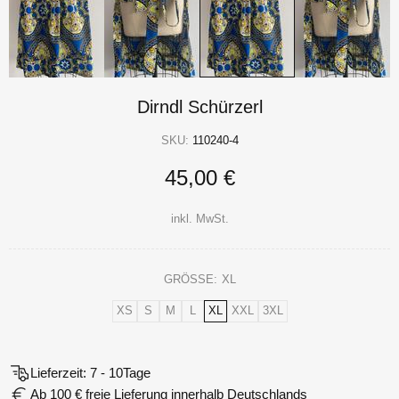
Dirndl Schürzerl
SKU:
110240-4
45,00 €
inkl. MwSt.
GRÖSSE:
XL
XS
S
M
L
XL
XXL
3XL
Lieferzeit: 7 - 10Tage
Ab 100 € freie Lieferung innerhalb Deutschlands