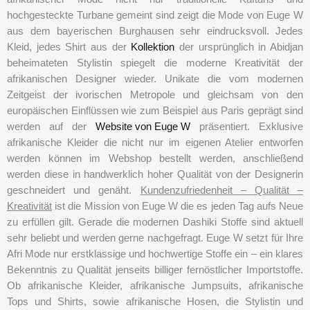
hochgesteckte Turbane gemeint sind zeigt die Mode von Euge W
aus dem bayerischen Burghausen sehr eindrucksvoll. Jedes
Kleid, jedes Shirt aus der
Kollektion
der ursprünglich in Abidjan
beheimateten Stylistin spiegelt die moderne Kreativität der
afrikanischen Designer wieder. Unikate die vom modernen
Zeitgeist der ivorischen Metropole und gleichsam von den
europäischen Einflüssen wie zum Beispiel aus Paris geprägt sind
werden auf der
Website von Euge W
präsentiert. Exklusive
afrikanische Kleider die nicht nur im eigenen Atelier entworfen
werden können im Webshop bestellt werden, anschließend
werden diese in handwerklich hoher Qualität von der Designerin
geschneidert und genäht.
Kundenzufriedenheit – Qualität –
Kreativität
ist die Mission von Euge W die es jeden Tag aufs Neue
zu erfüllen gilt. Gerade die modernen
Dashiki
Stoffe sind aktuell
sehr beliebt und werden gerne nachgefragt. Euge W setzt für Ihre
Afri Mode
nur erstklassige und hochwertige Stoffe ein – ein klares
Bekenntnis zu Qualität jenseits billiger fernöstlicher Importstoffe.
Ob afrikanische Kleider, afrikanische Jumpsuits, afrikanische
Tops und Shirts, sowie afrikanische Hosen, die Stylistin und