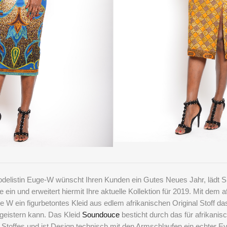
Modelistin Euge-W
wünscht Ihren Kunden ein Gutes Neues Jahr, lädt Si
 ein und erweitert hiermit Ihre aktuelle Kollektion für 2019. Mit dem 
e W ein figurbetontes Kleid aus edlem afrikanischen Original Stoff d
geistern kann. Das Kleid
Soundouce
besticht durch das für afrikanis
Stoffes und ist Design technisch mit den Armschlaufen ein echter E