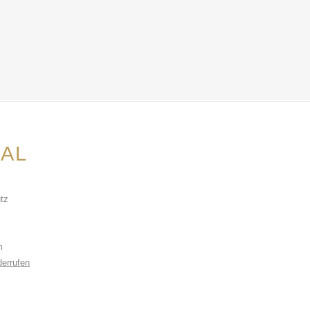
AL
tz
m
derrufen