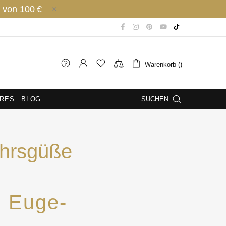
 von 100 €
Warenkorb ()
IRES
BLOG
SUCHEN
ahrsgüße
n Euge-