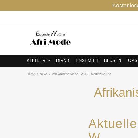
Kostenlos
KLEIDER
DIRNDL
ENSEMBLE
BLUSEN
TOPS
Home
News
Afrikanische Mode - 2019 - Neujahrsgüße
Afrikan
Aktuell
W