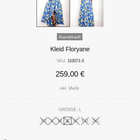
Ausverkauft
Kleid Floryane
SKU:
110071-3
259,00 €
inkl. MwSt.
GRÖSSE:
L
XS
S
M
L
XL
XXL
3XL